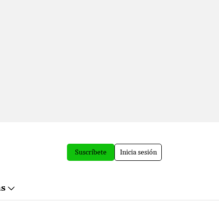
Suscríbete
Inicia sesión
ás