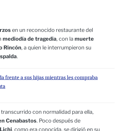
rzos
en un reconocido restaurante del
un
mediodía de tragedia
, con la
muerte
no Rincón
, a quien le interrumpieron su
espalda
.
a frente a sus hijas mientras les compraba
uta
 transcurrido con normalidad para ella,
en Cenabastos
. Poco después de
Lichi
, como era conocida, se dirigió en su