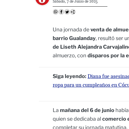
Sábado, 7 de Junio de 2025
Una jornada de
venta de almue
barrio Gualanday
, resultó ser 
de Liseth Alejandra Carvajali
almuerzo, con
disparos por la 
Siga leyendo:
Diana fue asesinad
ropa para un cumpleaños en Cúc
La
mañana del 6 de junio
había
quien se dedicaba al
comercio 
completar su jornada matutina,