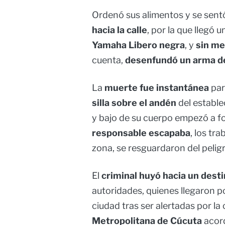
Ordenó sus alimentos y se sent
hacia la calle
, por la que llegó 
Yamaha Libero negra
, y
sin me
cuenta,
desenfundó un arma de
La
muerte fue instantánea
par
silla sobre el andén
del estable
y bajo de su cuerpo empezó a 
responsable escapaba
, los tr
zona, se resguardaron del peligr
El
criminal huyó hacia un dest
autoridades, quienes llegaron p
ciudad tras ser alertadas por l
Metropolitana de Cúcuta
acord