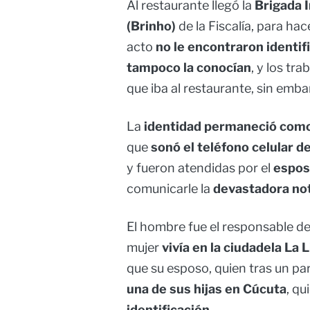
Al restaurante llegó la
Brigada I
(Brinho)
de la Fiscalía, para hac
acto
no le encontraron identif
tampoco la conocían
, y los tr
que iba al restaurante, sin embar
La
identidad permaneció como
que
sonó el teléfono celular de
y fueron atendidas por el
espos
comunicarle la
devastadora not
El hombre fue el responsable d
mujer
vivía en la ciudadela La 
que su esposo, quien tras un pa
una de sus hijas en Cúcuta
, qu
identificación
.