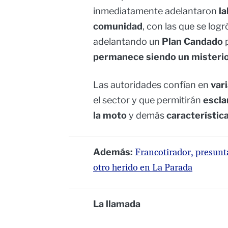
inmediatamente adelantaron
la
comunidad
, con las que se log
adelantando un
Plan Candado
p
permanece siendo un misteri
Las autoridades confían en
var
el sector y que permitirán
escla
la moto
y demás
característic
Además:
Francotirador, presunt
otro herido en La Parada
La llamada