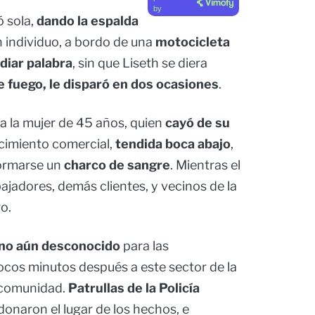
by
ó sola,
dando la espalda
un individuo, a bordo de una
motocicleta
diar palabra
, sin que Liseth se diera
 fuego, le disparó en dos ocasiones
.
a la mujer de 45 años, quien
cayó de su
cimiento comercial,
tendida boca abajo
,
formarse un
charco de sangre
. Mientras el
abajadores, demás clientes, y vecinos de la
o.
ino aún desconocido
para las
ocos minutos después a este sector de la
a comunidad.
Patrullas de la Policía
onaron el lugar de los hechos, e