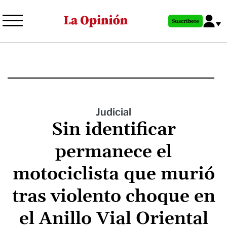
Pasar
al
Suscríbete
contenido
principal
Judicial
Sin identificar
permanece el
motociclista que murió
tras violento choque en
el Anillo Vial Oriental