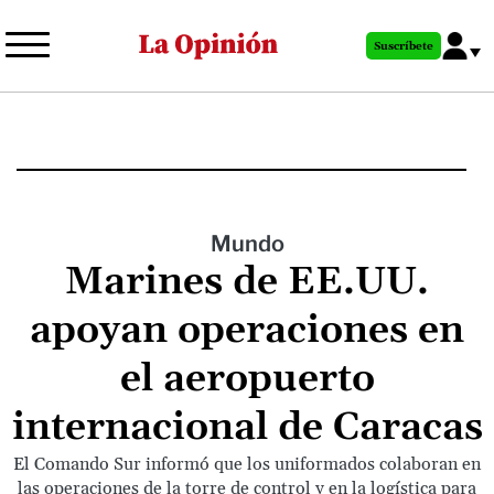
Pasar
al
Suscríbete
contenido
principal
Mundo
Marines de EE.UU.
apoyan operaciones en
el aeropuerto
internacional de Caracas
El Comando Sur informó que los uniformados colaboran en
las operaciones de la torre de control y en la logística para