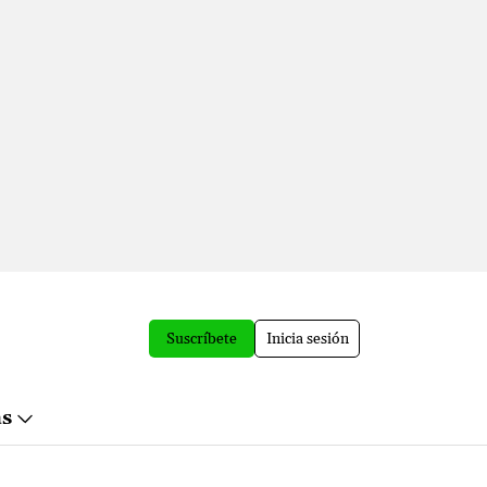
Suscríbete
Inicia sesión
ás