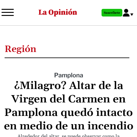
Pasar
al
Suscríbete
contenido
principal
Región
Pamplona
¿Milagro? Altar de la
Virgen del Carmen en
Pamplona quedó intacto
en medio de un incendio
Alrededor del altar, se puede observar como la