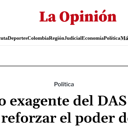
Pasar
al
contenido
principal
uta
Deportes
Colombia
Región
Judicial
Economía
Política
M
Política
o exagente del DAS 
 reforzar el poder d