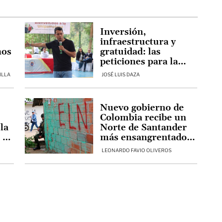
Inversión,
infraestructura y
nos
gratuidad: las
peticiones para la
universidad pública
ILLA
JOSÉ LUIS DAZA
de Norte de
Santander al nuevo
Gobierno
Nuevo gobierno de
Colombia recibe un
la
Norte de Santander
 a
más ensangrentado,
 su
informal y con una
LEONARDO FAVIO OLIVEROS
frontera potencial