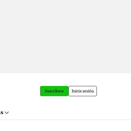
Suscríbete
Inicia sesión
ás