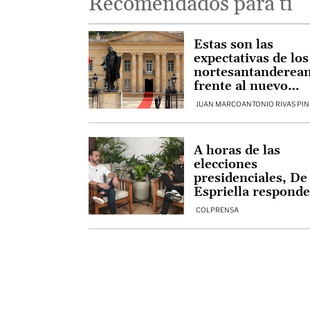
Recomendados para ti
Estas son las
expectativas de los
nortesantanderea
frente al nuevo
presidente
JUAN MARCOANTONIO RIVAS PIN
A horas de las
elecciones
presidenciales, De 
Espriella responde
acusaciones sobre
COLPRENSA
carrera como
abogado