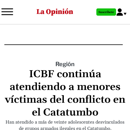
Pasar
al
Suscríbete
contenido
principal
Región
ICBF continúa
atendiendo a menores
víctimas del conflicto en
el Catatumbo
Han atendido a más de veinte adolescentes desvinculados
de grupos armados ilegales en el Catatumbo.