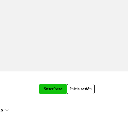
Suscríbete
Inicia sesión
ás