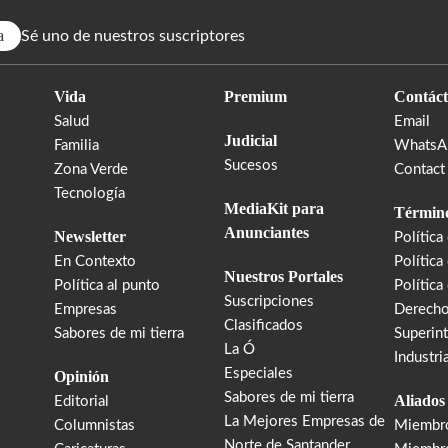
a
Sé uno de nuestros suscriptores
Vida
Premium
Contáct
Salud
Email
Judicial
Familia
WhatsA
Sucesos
Zona Verde
Contact
Tecnología
MediaKit para
Término
Anunciantes
Newsletter
Política
En Contexto
Política
Nuestros Portales
Política al punto
Política
Suscripciones
Empresas
Derecho
Clasificados
Sabores de mi tierra
Superin
La Ó
Industri
Especiales
Opinión
Sabores de mi tierra
Aliados
Editorial
La Mejores Empresas de
Columnistas
Miembr
Norte de Santander