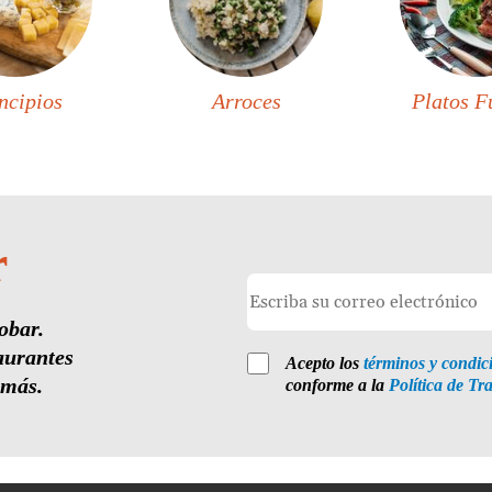
ncipios
Arroces
Platos F
r
obar.
aurantes
Acepto los
términos y condic
 más.
conforme a la
Política de Tr