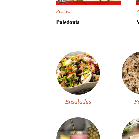
Postres
P
Paledonia
Load
More
Ensaladas
P