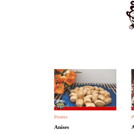
Postres
P
Anises
A