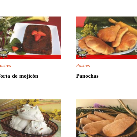
ostres
Postres
orta de mojicón
Panochas