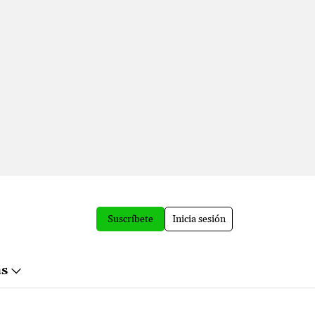
Suscríbete
Inicia sesión
ás