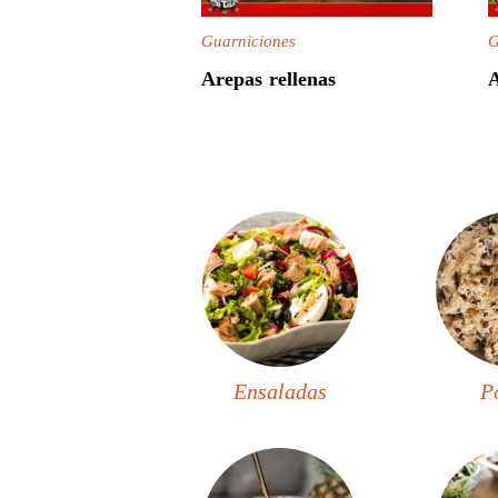
Guarniciones
G
Arepas rellenas
A
Load
More
Ensaladas
P