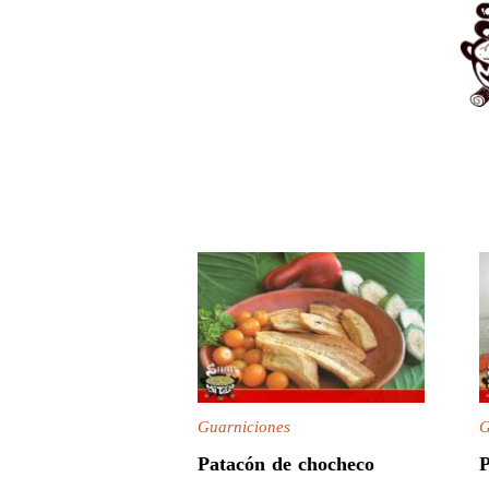
Guarniciones
G
Patacón de chocheco
P