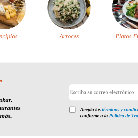
ncipios
Arroces
Platos F
r
obar.
aurantes
Acepto los
términos y condic
 más.
conforme a la
Política de Tr