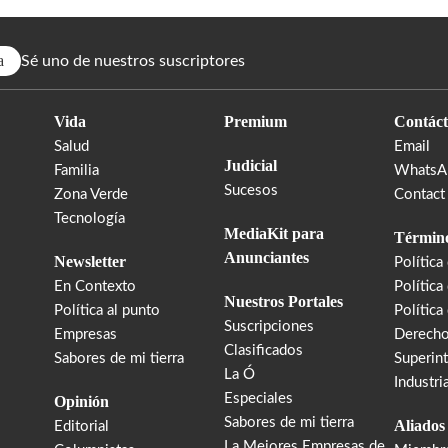
a
Sé uno de nuestros suscriptores
Vida
Premium
Contáct
Salud
Email
Judicial
Familia
WhatsA
Sucesos
Zona Verde
Contact
Tecnología
MediaKit para
Término
Anunciantes
Newsletter
Política
En Contexto
Política
Nuestros Portales
Política al punto
Política
Suscripciones
Empresas
Derecho
Clasificados
Sabores de mi tierra
Superin
La Ó
Industri
Especiales
Opinión
Sabores de mi tierra
Aliados
Editorial
La Mejores Empresas de