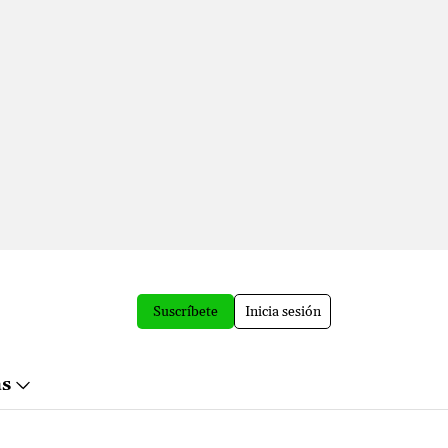
Suscríbete
Inicia sesión
ás