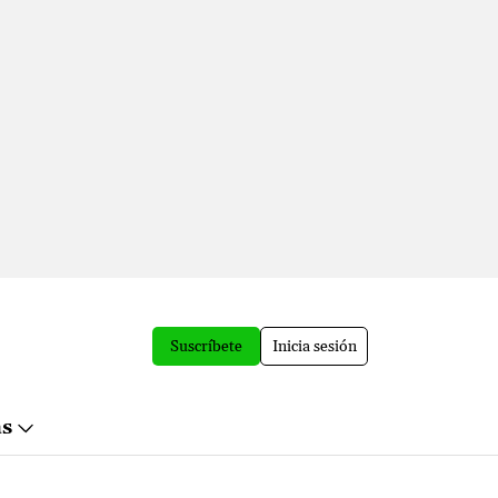
Suscríbete
Inicia sesión
ás