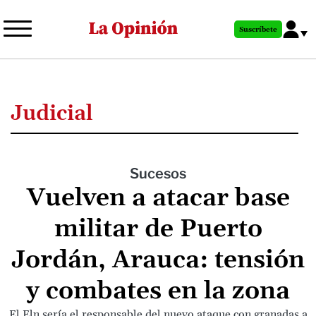
Pasar
al
Suscríbete
contenido
principal
Judicial
Sucesos
Vuelven a atacar base
militar de Puerto
Jordán, Arauca: tensión
y combates en la zona
El Eln sería el responsable del nuevo ataque con granadas a