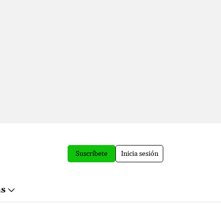
Suscríbete
Inicia sesión
ás