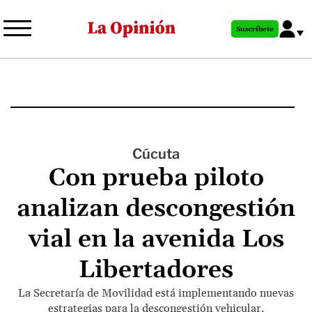
Pasar
al
Suscríbete
contenido
principal
Cúcuta
Con prueba piloto
analizan descongestión
vial en la avenida Los
Libertadores
La Secretaría de Movilidad está implementando nuevas
estrategias para la descongestión vehicular.