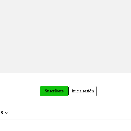
Suscríbete
Inicia sesión
ás