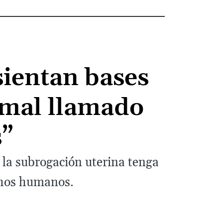
sientan bases
l mal llamado
s”
 la subrogación uterina tenga
echos humanos.