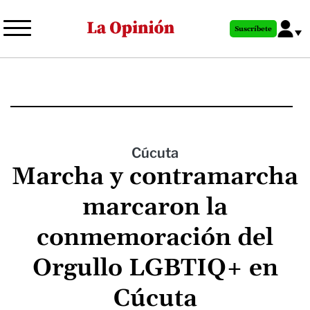
Pasar
al
Suscríbete
contenido
principal
Cúcuta
Marcha y contramarcha
marcaron la
conmemoración del
Orgullo LGBTIQ+ en
Cúcuta