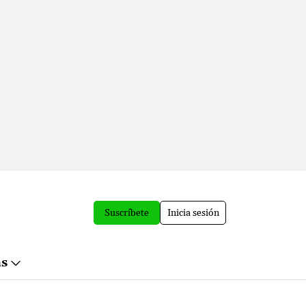
Suscríbete
Inicia sesión
ás