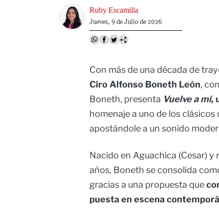
Image
Ruby Escamilla
Jueves, 9 de Julio de 2026
Con más de una década de trayec
Ciro Alfonso Boneth León
, co
Boneth, presenta
Vuelve a mí
,
homenaje a uno de los clásicos d
apostándole a un sonido moderno,
Nacido en Aguachica (Cesar) y 
años, Boneth se consolida como
gracias a una propuesta que
co
puesta en escena contemporá