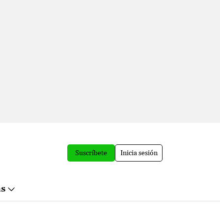
Suscríbete
Inicia sesión
ás