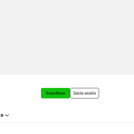
Suscríbete
Inicia sesión
ás