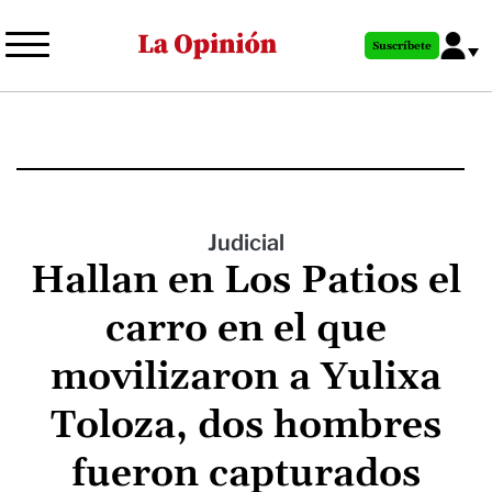
Pasar
al
Suscríbete
contenido
principal
Judicial
Hallan en Los Patios el
carro en el que
movilizaron a Yulixa
Toloza, dos hombres
fueron capturados