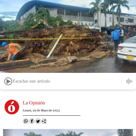
Escuchar este artículo
Image
La Opinión
Lunes, 29 de Mayo de 2023
Image
Image
Image
Image