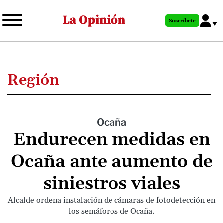
Pasar
al
Suscríbete
contenido
principal
Región
Ocaña
Endurecen medidas en
Ocaña ante aumento de
siniestros viales
Alcalde ordena instalación de cámaras de fotodetección en
los semáforos de Ocaña.