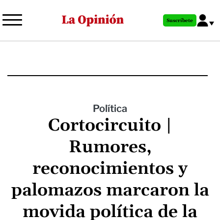
Pasar
al
Suscríbete
contenido
principal
Política
Cortocircuito |
Rumores,
reconocimientos y
palomazos marcaron la
movida política de la