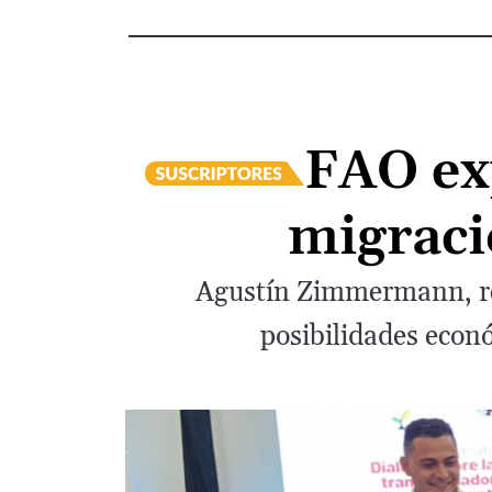
FAO exp
migració
Agustín Zimmermann, re
posibilidades econó