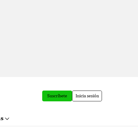
Suscríbete
Inicia sesión
ás