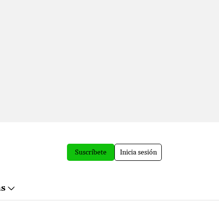
Suscríbete
Inicia sesión
ás