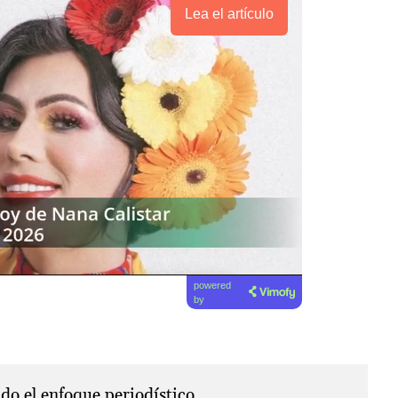
Lea el artículo
powered
by
o el enfoque periodístico