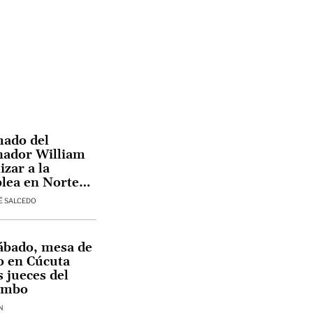
mado del
nador William
izar a la
lea en Norte
ntander
É SALCEDO
ábado, mesa de
o en Cúcuta
s jueces del
umbo
N