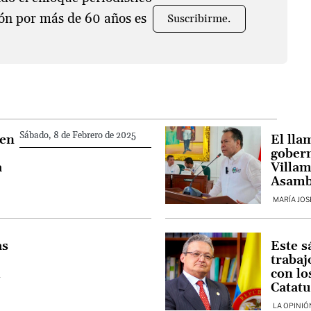
ón por más de 60 años es
Suscribirme.
Sábado, 8 de Febrero de 2025
 en
El lla
gober
a
Villam
Asamb
de Sa
MARÍA JOS
as
Este s
trabaj
l
con lo
Catat
LA OPINIÓ