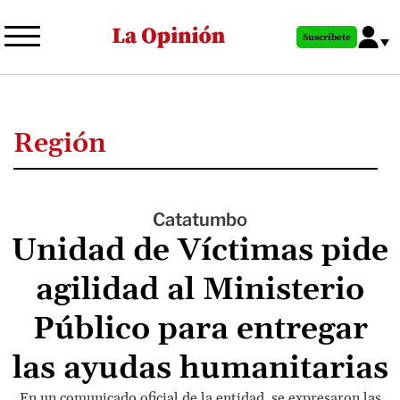
Pasar
al
Suscríbete
contenido
principal
Región
Catatumbo
Unidad de Víctimas pide
agilidad al Ministerio
Público para entregar
las ayudas humanitarias
En un comunicado oficial de la entidad, se expresaron las