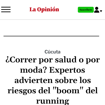
Pasar
al
Suscríbete
contenido
principal
Cúcuta
¿Correr por salud o por
moda? Expertos
advierten sobre los
riesgos del "boom" del
running