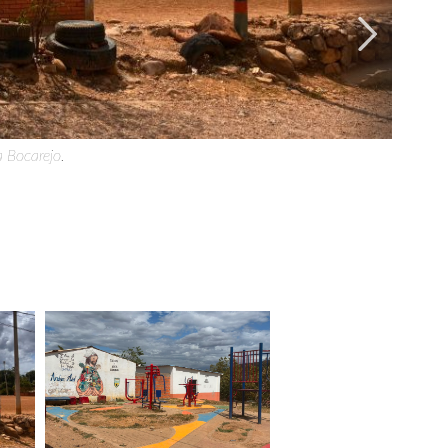
a Bocarejo.
 Bocarejo.
Image