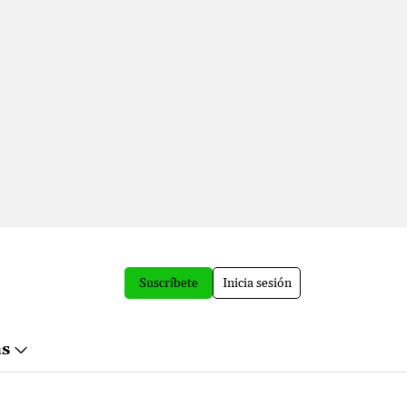
Suscríbete
Inicia sesión
ás