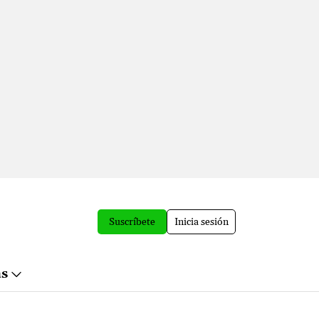
Suscríbete
Inicia sesión
ás