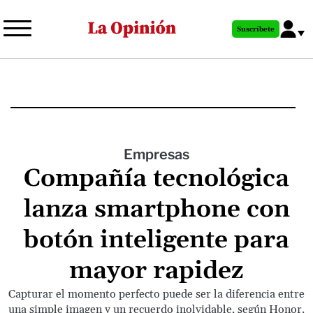
Pasar
al
Suscríbete
contenido
principal
Empresas
Compañía tecnológica
lanza smartphone con
botón inteligente para
mayor rapidez
Capturar el momento perfecto puede ser la diferencia entre
una simple imagen y un recuerdo inolvidable, según Honor.