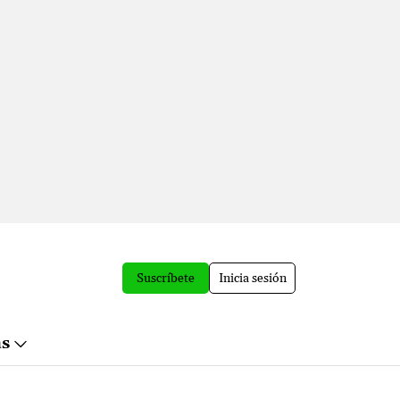
Suscríbete
Inicia sesión
ás