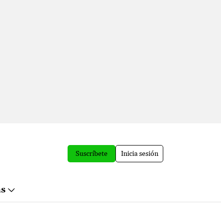
Suscríbete
Inicia sesión
ás