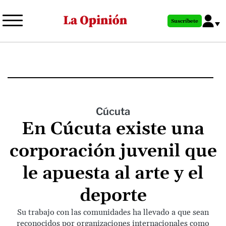
Pasar
al
Suscríbete
contenido
principal
Cúcuta
En Cúcuta existe una
corporación juvenil que
le apuesta al arte y el
deporte
Su trabajo con las comunidades ha llevado a que sean
reconocidos por organizaciones internacionales como