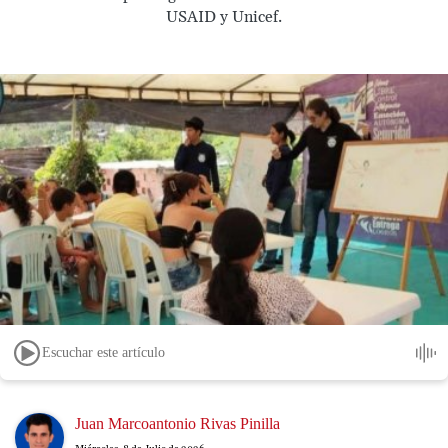
USAID y Unicef.
Escuchar este artículo
Image
Juan Marcoantonio Rivas Pinilla