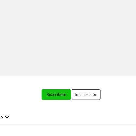
Suscríbete
Inicia sesión
ás