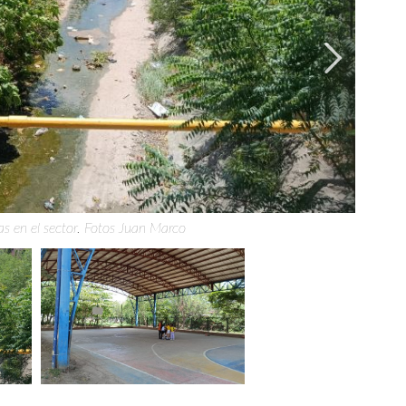
as en el sector. Fotos Juan Marco
ás de 30 jóvenes para jugar microfútbol y baloncesto.
Image