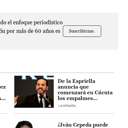
o el enfoque periodístico
ón por más de 60 años es
Suscribirme.
De la Espriella
ez
anuncia que
comenzará en Cúcuta
sa
los empalmes
regionales
LA OPINIÓN
¿Iván Cepeda puede