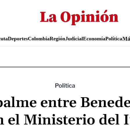
Pasar
al
contenido
principal
uta
Deportes
Colombia
Región
Judicial
Economía
Política
M
Política
palme entre Benede
 el Ministerio del 