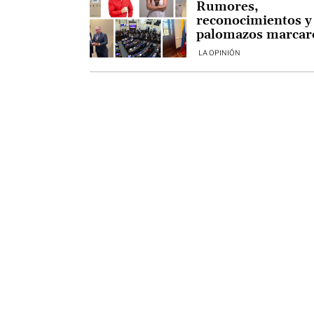
Rumores,
reconocimientos y
palomazos marcar
la movida política 
LA OPINIÓN
la semana en Cúcu
y Norte de Santan