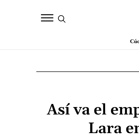
Cúc
Así va el em
Lara en