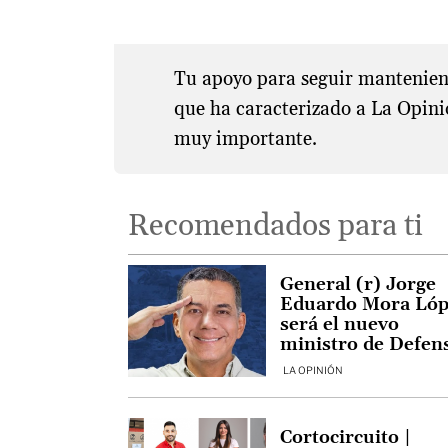
Tu apoyo para seguir manteniend
que ha caracterizado a La Opini
muy importante.
Recomendados para ti
General (r) Jorge
Eduardo Mora Lóp
será el nuevo
ministro de Defen
del gobierno De la
LA OPINIÓN
Espriella
Cortocircuito |