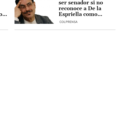
ser senador si no
reconoce a De la
on
Espriella como
de
presidente? Esto
COLPRENSA
ta
dicen expertos
der