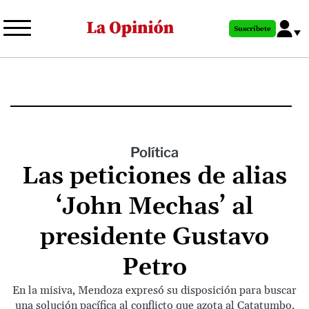
Pasar
al
Suscríbete
contenido
principal
Política
Las peticiones de alias
‘John Mechas’ al
presidente Gustavo
Petro
En la misiva, Mendoza expresó su disposición para buscar
una solución pacífica al conflicto que azota al Catatumbo.