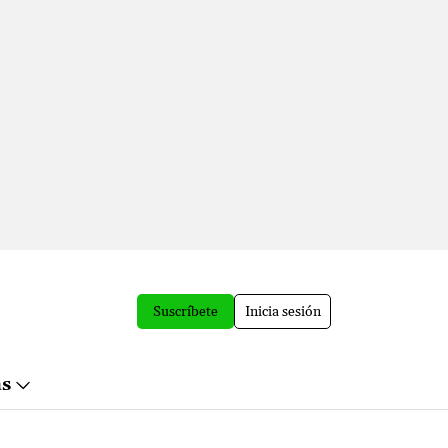
Suscríbete
Inicia sesión
ás