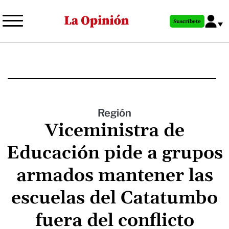
Pasar
al
Suscríbete
contenido
principal
Región
Viceministra de
Educación pide a grupos
armados mantener las
escuelas del Catatumbo
fuera del conflicto