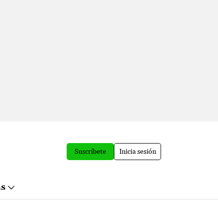
Suscríbete
Inicia sesión
ás