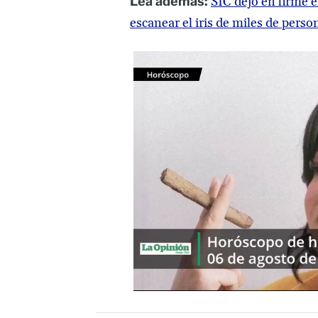
Lea además:
SIC dejó en firme 
escanear el iris de miles de perso