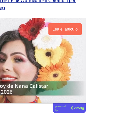
el cierre de Worldcoin en Colombia por
nas
Lea el artículo
powered
by