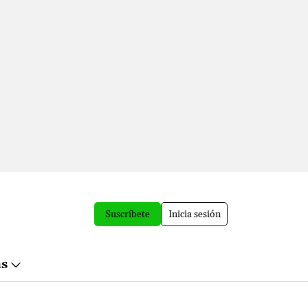
Suscríbete
Inicia sesión
ás