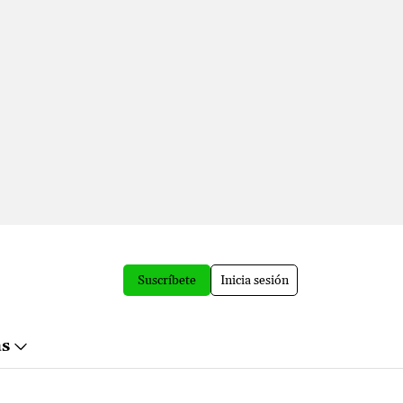
Suscríbete
Inicia sesión
ás