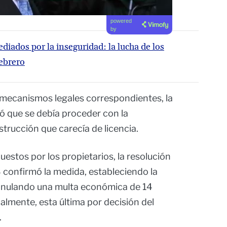
powered
by
diados por la inseguridad: la lucha de los
ebrero
s mecanismos legales correspondientes, la
ó que se debía proceder con la
strucción que carecía de licencia.
uestos por los propietarios, la resolución
 confirmó la medida, estableciendo la
 anulando una multa económica de 14
almente, esta última por decisión del
.