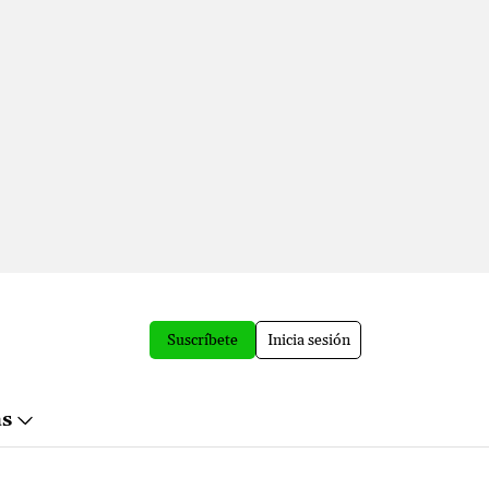
Suscríbete
Inicia sesión
ás