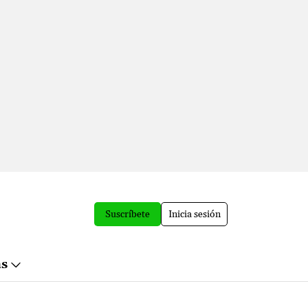
Suscríbete
Inicia sesión
ás